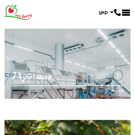
укр
П
р
о
н
а
с
2