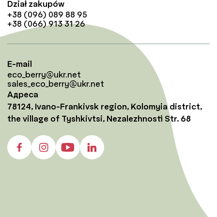
Dział zakupów
+38 (096) 089 88 95
+38 (066) 913 31 26
E-mail
eco_berry@ukr.net
sales_eco_berry@ukr.net
Адреса
78124, Ivano-Frankivsk region, Kolomyia district,
the village of Tyshkivtsi, Nezalezhnosti Str. 68